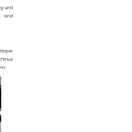
ng und
g sind
Körper
ythmus
nn.