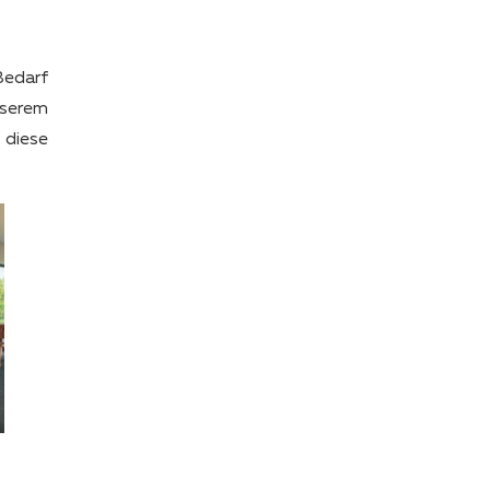
Bedarf
nserem
 diese