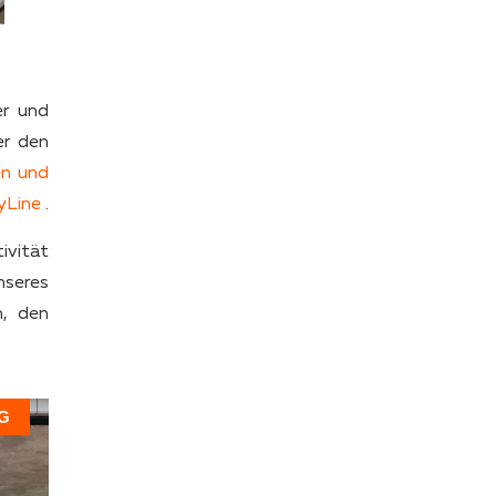
er und
er den
en und
yLine
.
ivität
nseres
n, den
G