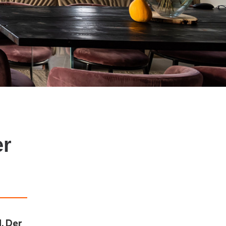
er
. Der