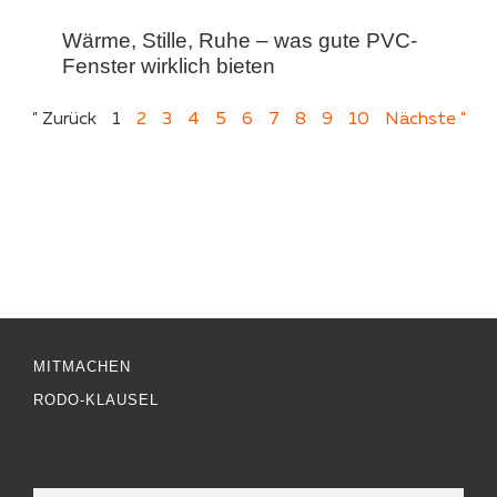
Wärme, Stille, Ruhe – was gute PVC-
Fenster wirklich bieten
" Zurück
1
2
3
4
5
6
7
8
9
10
Nächste "
MITMACHEN
RODO-KLAUSEL