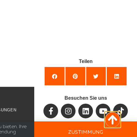
Teilen
Besuchen Sie uns
SUNGEN
bieten. Ihre
Alle Rechte vorbehalten
©
wendung
ZUSTIMMUNG