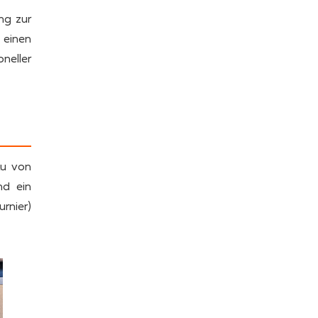
ng zur
 einen
neller
au von
nd ein
rnier)