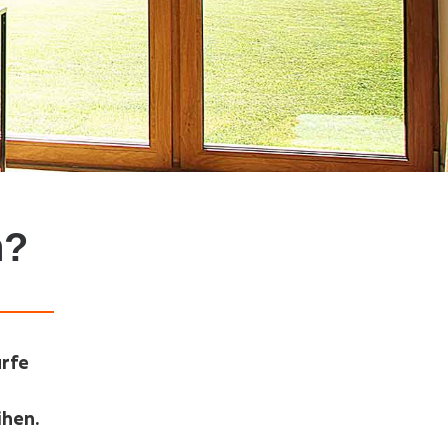
n?
ürfe
ihen.