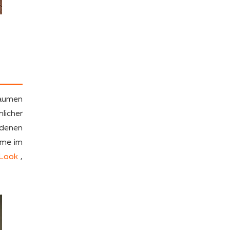
räumen
licher
ldenen
ume im
Look
,