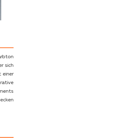
arbton
r sich
 einer
rative
ements
decken