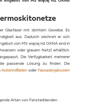
 im Angebot von MS więcej niż OKNA
termoskitonetze
er Glasfaser mit dichtem Gewebe. Es
igkeit aus. Dadurch zeichnet er sich
Angebot von MS więcej niż OKNA sind in
chwarzem oder grauem Netz) erhältlich.
angepasst. Die Verfügbarkeit mehrerer
 die passende Lösung zu finden. Die
n
Außenrollläden
oder
Fassadenjalousien
nde Arten von Fensterblenden: